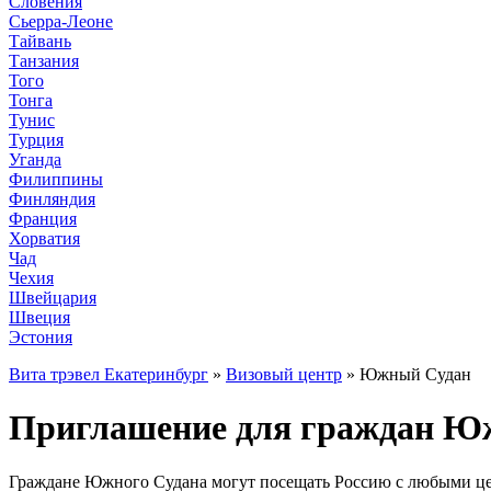
Словения
Сьерра-Леоне
Тайвань
Танзания
Того
Тонга
Тунис
Турция
Уганда
Филиппины
Финляндия
Франция
Хорватия
Чад
Чехия
Швейцария
Швеция
Эстония
Вита трэвел Екатеринбург
»
Визовый центр
» Южный Судан
Приглашение для граждан Южн
Граждане Южного Судана могут посещать Россию с любыми целя