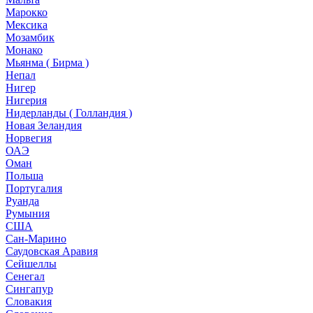
Марокко
Мексика
Мозамбик
Монако
Мьянма ( Бирма )
Непал
Нигер
Нигерия
Нидерланды ( Голландия )
Новая Зеландия
Норвегия
ОАЭ
Оман
Польша
Португалия
Руанда
Румыния
США
Сан-Марино
Саудовская Аравия
Сейшеллы
Сенегал
Сингапур
Словакия