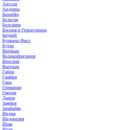
Ангола
Андорра
Бахрейн
Бельгия
Болгария
Босния и Герцеговина
Бруней
Буркина Фасо
Бутан
Ватикан
Великобритания
Венгрия
Вьетнам
Габон
Гамбия
Гана
Германия
Греция
Дания
Замбия
Зимбабве
Индия
Индонезия
Ирак
Иран