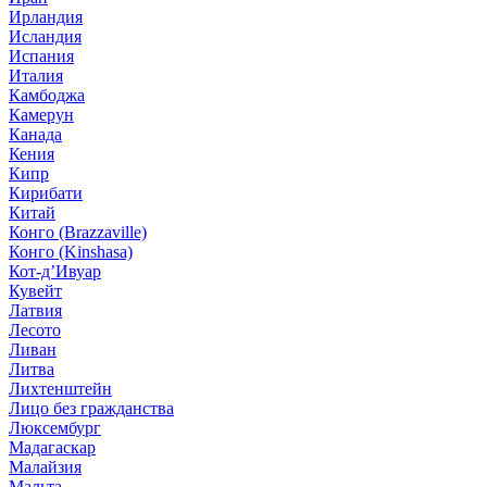
Ирландия
Исландия
Испания
Италия
Камбоджа
Камерун
Канада
Кения
Кипр
Кирибати
Китай
Конго (Brazzaville)
Конго (Kinshasa)
Кот-д’Ивуар
Кувейт
Латвия
Лесото
Ливан
Литва
Лихтенштейн
Лицо без гражданства
Люксембург
Мадагаскар
Малайзия
Мальта